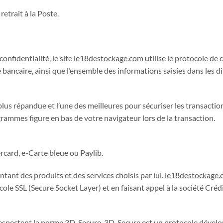
retrait à la Poste.
onfidentialité, le site
le18destockage.com
utilise le protocole de 
 bancaire, ainsi que l’ensemble des informations saisies dans les
plus répandue et l’une des meilleures pour sécuriser les transaction
rammes figure en bas de votre navigateur lors de la transaction.
rcard, e-Carte bleue ou Paylib.
tant des produits et des services choisis par lui.
le18destockage.
cole SSL (Secure Socket Layer) et en faisant appel à la société Cré
espectent la norme 3D-Secure. 3D-Secure est un protocole dévelop