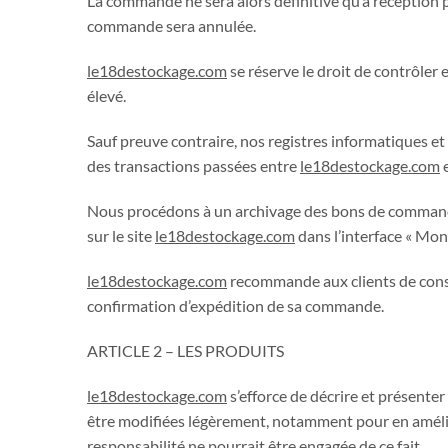
La commande ne sera alors définitive qu’à réception 
commande sera annulée.
le18destockage.com
se réserve le droit de contrôle
élevé.
Sauf preuve contraire, nos registres informatiques et
des transactions passées entre
le18destockage.com
e
Nous procédons à un archivage des bons de commande e
sur le site
le18destockage.com
dans l’interface « Mon
le18destockage.com
recommande aux clients de cons
confirmation d’expédition de sa commande.
ARTICLE 2 – LES PRODUITS
le18destockage.com
s’efforce de décrire et présenter
être modifiées légèrement, notamment pour en améliore
responsabilité ne pourrait être engagée de ce fait.