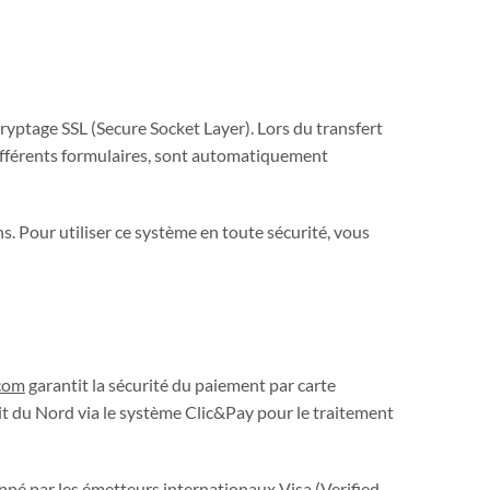
cryptage SSL (Secure Socket Layer). Lors du transfert
 différents formulaires, sont automatiquement
s. Pour utiliser ce système en toute sécurité, vous
com
garantit la sécurité du paiement par carte
dit du Nord via le système Clic&Pay pour le traitement
pé par les émetteurs internationaux Visa (Verified