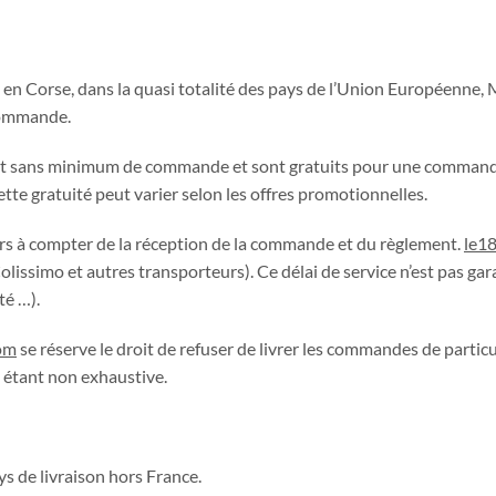
 en Corse, dans la quasi totalité des pays de l’Union Européenne, M
 commande.
etrait sans minimum de commande et sont gratuits pour une commande
te gratuité peut varier selon les offres promotionnelles.
jours à compter de la réception de la commande et du règlement.
le1
Colissimo et autres transporteurs). Ce délai de service n’est pas gar
té …).
om
se réserve le droit de refuser de livrer les commandes de particu
e étant non exhaustive.
ys de livraison hors France.