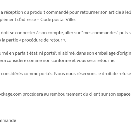
e la réception du produit commandé pour retourner son article à
le
ément d’adresse – Code postal Ville.
nt doit se connecter à son compte, aller sur “mes commandes” puis 
 la partie « procédure de retour ».
né en parfait état, ni porté*, ni abîmé, dans son emballage d’ori
 sera considéré comme non conforme et vous sera retourné.
t pas considérés comme portés. Nous nous réservons le droit de refu
ockage.com
procédera au remboursement du client sur son espace p
commandé