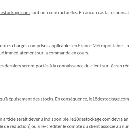
destockage.com
sont non contractuelles. En aucun cas la responsab
 et toutes charges comprises applicables en France Métropolitaine.
qué immédiatement sur la commande en cours.
es derniers seront portés à la connaissance du client sur l’écran réc
jusqu’à épuisement des stocks. En conséquence,
le18destockage.com
 article serait devenu indisponible,
le18destockage.com
devra ann
e de réduction) ou à re-créditer le compte du client associé au numé