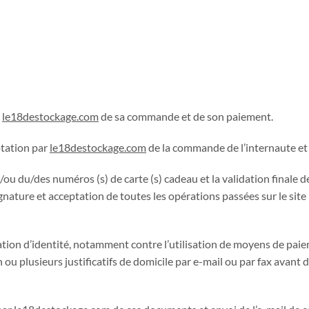
e
le18destockage.com
de sa commande et de son paiement.
ptation par
le18destockage.com
de la commande de l’internaute et f
/ou du/des numéros (s) de carte (s) cadeau et la validation finale
gnature et acceptation de toutes les opérations passées sur le site p
tion d’identité, notamment contre l’utilisation de moyens de paiem
n ou plusieurs justificatifs de domicile par e-mail ou par fax ava