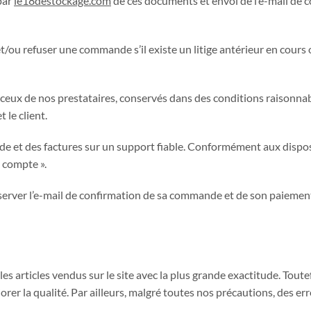
par
le18destockage.com
de ces documents et envoi de l’e-mail de c
r et/ou refuser une commande s’il existe un litige antérieur en c
 ceux de nos prestataires, conservés dans des conditions raisonnab
t le client.
t des factures sur un support fiable. Conformément aux dispositi
 compte ».
erver l’e-mail de confirmation de sa commande et de son paiemen
 les articles vendus sur le site avec la plus grande exactitude. Tou
r la qualité. Par ailleurs, malgré toutes nos précautions, des er