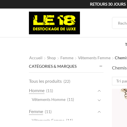
RETOURS 30 JOURS
Accueil
Shop
Femme
Vêtements Femme
Chemi
CATÉGORIES & MARQUES
Chemis
Tous les produits
(22)
Homme
(11)
Vêtements Homme
(11)
Femme
(11)
Vêtements Femme
(11)