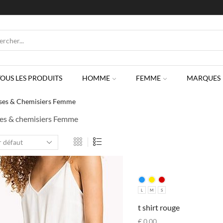
SEARCH
INPUT
TOUS LES PRODUITS
HOMME
FEMME
MARQUES
ses & Chemisiers Femme
es & chemisiers Femme
L
M
S
t shirt rouge
€
0,00