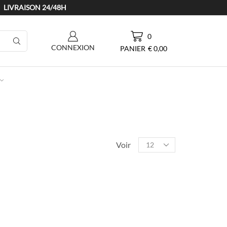
LIVRAISON 24/48H
0
CONNEXION
PANIER
€
0,00
Products
per
page