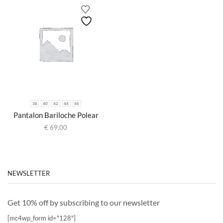
38
40
42
44
46
Pantalon Bariloche Polear
€
69,00
NEWSLETTER
Get 10% off by subscribing to our newsletter
[mc4wp_form id="128"]