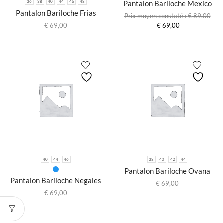
Pantalon Bariloche Mexico
36
38
40
44
46
48
Pantalon Bariloche Frias
€
89,00
Le
Le
€
69,00
€
69,00
prix
prix
initial
actuel
était :
est :
€ 89,00.
€ 69,00.
40
44
46
38
40
42
44
Pantalon Bariloche Ovana
Pantalon Bariloche Negales
€
69,00
€
69,00