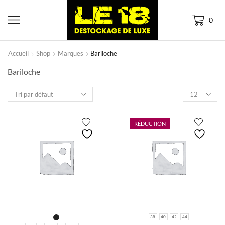
0
Accueil
Shop
Marques
Bariloche
Bariloche
Products
per
page
RÉDUCTION
38
40
42
44